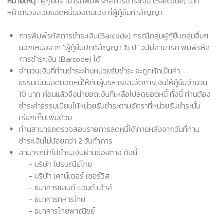
หมายเหตุ
: ผู้กู้ยืมสามารถพิมพ์รหัสการชำระเงิน (Barcode) ได้ที่
หน้าตรวจสอบยอดหนี้ของตนเอง ที่ผู้กู้ยืมทำสัญญา
การพิมพ์รหัสการชำระเงิน(Barcode) กรณีกลุ่มผู้กู้ยืมกลุ่มอื่นๆ
นอกเหนือจาก "ผู้กู้ยืมปกติสัญญา 15 ปี" จะไม่สามารถ พิมพ์รหัส
การชำระเงิน (Barcode) ได้
จำนวนเงินที่ท่านชำระผ่านหน่วยรับชำระ จะถูกหักเป็นค่า
ธรรมเนียมลดยอดหนี้ให้กับผู้บริหารและจัดการเงินให้กู้ยืมจำนวน
10 บาท ก่อนแล้วจึงนำยอดเงินที่เหลือไปลดยอดหนี้ ทั้งนี้ ท่านต้อง
ชำระค่าธรรมเนียมให้หน่วยรับชำระตามอัตราที่หน่วยรับชำระนั้น
เรียกเก็บเพิ่มด้วย
ท่านสามารถตรวจสอบรายการลดหนี้ได้ภายหลังจากวันที่ท่าน
ชำระเงินไม่น้อยกว่า 2 วันทำการ
สามารถนำไปชำระเงินผ่านช่องทาง ดังนี้
- บริษัท ไปรษณีย์ไทย
- บริษัท เคาน์เตอร์ เซอร์วิส
- ธนาคารแลนด์ แอนด์ เฮ้าส์
- ธนาคารทหารไทย
- ธนาคารไทยพาณิชย์