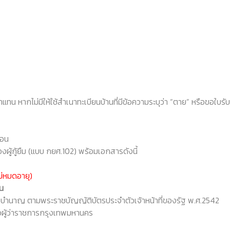
น หากไม่มีให้ใช้สำเนาทะเบียนบ้านที่มีข้อความระบุว่า “ตาย” หรือขอใบ
ือน
ผู้กู้ยืม (แบบ กยศ.102) พร้อมเอกสารดังนี้
ม่หมดอายุ)
ิน
น็จบำนาญ ตามพระราชบัญญัติบัตรประจำตัวเจ้าหน้าที่ของรัฐ พ.ศ.2542
้ว่าราชการกรุงเทพมหานคร