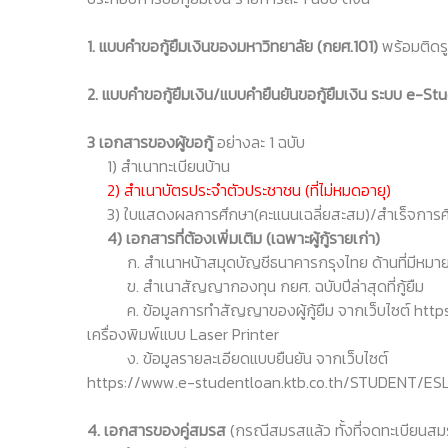
1. แบบคำขอกู้ยืมเงินของมหาวิทยาลัย (กยศ.101)
พร้อมติดรูป
2. แบบคำขอกู้ยืมเงิน/แบบคำยืนยันขอกู้ยืมเงิน ระบบ e-S
3 เอกสารของผู้ขอกู้
อย่างละ 1 ฉบับ
1) สำเนาทะเบียนบ้าน
2) สำเนาบัตรประจำตัวประชาชน (ที่ไม่หมดอายุ)
3) ใบแสดงผลการศึกษา(คะแนนเฉลี่ยสะสม)/สำเร็จการศึก
4) เอกสารที่ต้องเพิ่มเติม (เฉพาะผู้กู้รายเก่า)
ก. สำเนาหน้าสมุดบัญชีธนาคารกรุงไทย ด้านที่มีหมาย
ข. สำเนาสัญญากองทุน กยศ. ฉบับปีล่าสุดที่กู้ยืม
ค. ข้อมูลการทำสัญญาของผู้กู้ยืม จากเว็บไซต์ https
เครื่องพิมพ์แบบ Laser Printer
ง. ข้อมูลรายละเอียดแบบยืนยัน จากเว็บไซต์
https://www.e-studentloan.ktb.co.th/STUDENT/ESLLogi
4. เอกสารของคู่สมรส
(กรณีสมรสแล้ว ทั้งที่จดทะเบียนส