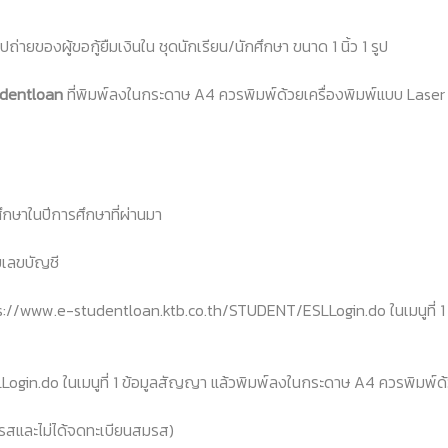
ถ่ายของผู้ขอกู้ยืมเงินใน ชุดนักเรียน/นักศึกษา ขนาด 1 นิ้ว 1 รูป
tudentloan
ที่พิมพ์ลงในกระดาษ A4 ควรพิมพ์ด้วยเครื่องพิมพ์แบบ Laser 
ษาในปีการศึกษาที่ผ่านมา
เลขบัญชี
://www.e-studentloan.ktb.co.th/STUDENT/ESLLogin.do ในเมนูที่ 1
n.do ในเมนูที่ 1 ข้อมูลสัญญา แล้วพิมพ์ลงในกระดาษ A4 ควรพิมพ์ด้ว
มรสและไม่ได้จดทะเบียนสมรส)